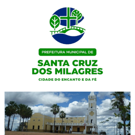
Skip
to
content
Portal Institucional da Prefeitura de Santa Cruz dos Milagres / PI
Prefeitura de Santa Cruz dos
Milagres / PI