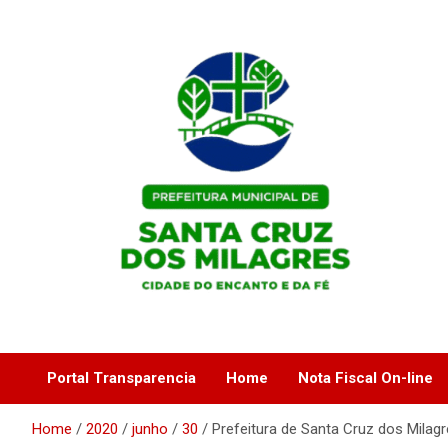
Skip
to
content
Portal Institucional da Prefeitura de Santa Cruz dos Milagres /
Prefeitura de Santa
PI
Cruz dos Milagres / PI
Portal Transparencia
Home
Nota Fiscal On-line
Home
2020
junho
30
Prefeitura de Santa Cruz dos Mila