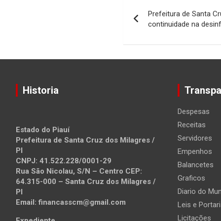
Navegação
Prefeitura de Santa C
de
continuidade na desinfe
Post
Historia
Transpa
Despesas
Receitas
Estado do Piauí
Servidores
Prefeitura de Santa Cruz dos Milagres /
PI
Empenhos
CNPJ: 41.522.228/0001-29
Balancetes
Rua São Nicolau, S/N – Centro CEP:
Graficos
64.315-000 – Santa Cruz dos Milagres /
Diario do Mun
PI
Email: financasscm@gmail.com
Leis e Portar
Licitações
Expediente