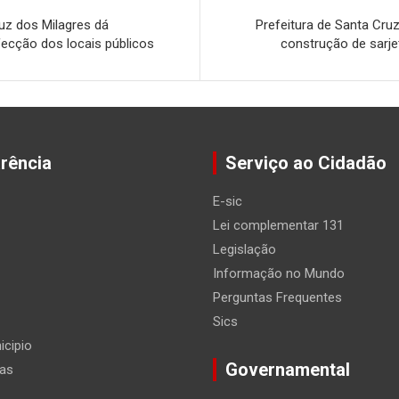
ruz dos Milagres dá
Prefeitura de Santa Cruz
cção dos locais públicos
construção de sarje
rência
Serviço ao Cidadão
E-sic
Lei complementar 131
Legislação
Informação no Mundo
Perguntas Frequentes
Sics
icipio
Governamental
ias