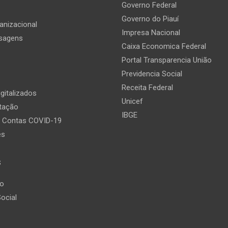
Governo Federal
Governo do Piauí
anizacional
Impresa Nacional
ssagens
Caixa Economica Federal
Portal Transparencia União
Previdencia Social
Receita Federal
gitalizados
Unicef
itação
IBGE
e Contas COVID-19
es
s
ão
ocial