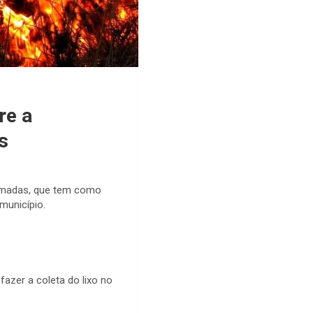
re a
s
eimadas, que tem como
município.
azer a coleta do lixo no