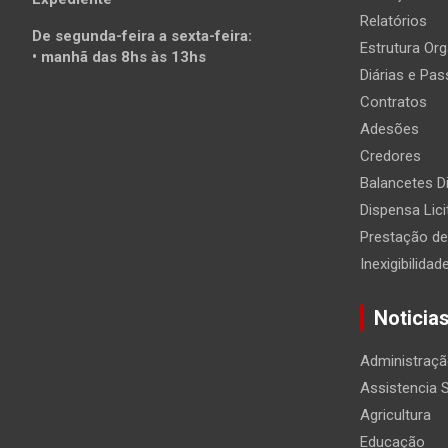
Relatórios
De segunda-feira a sexta-feira:
Estrutura Org
• manhã das 8hs às 13hs
Diárias e Pa
Contratos
Adesões
Credores
Balancetes Di
Dispensa Lic
Prestação d
Inexigibilidad
Noticia
Administraç
Assistencia S
Agricultura
Educação