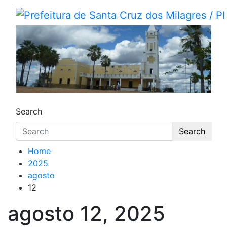
Skip
to
Prefeitura de Santa Cruz do
Portal Institucional da Prefeitura de Santa C
content
Search
Search
Home
2025
agosto
12
agosto 12, 2025