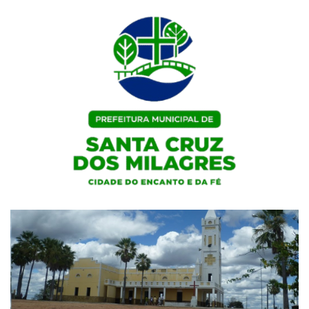
Skip
to
content
Portal Institucional da Prefeitura de Santa Cruz dos Milagres / PI
Prefeitura de Santa Cruz dos
Milagres / PI