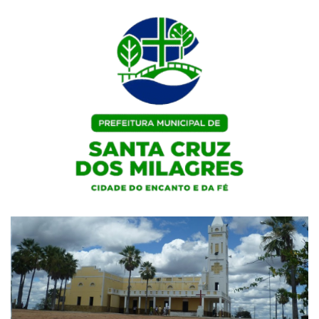
Skip
to
content
Portal Institucional da Prefeitura de Santa Cruz dos Milagres / PI
Prefeitura de Santa Cruz dos
Milagres / PI