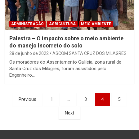
ADMINISTRAÇÃO
AGRICULTURA
MEIO AMBIENTE
Palestra – O impacto sobre o meio ambiente
do manejo incorreto do solo
28 de junho de 2022
ASCOM SANTA CRUZ DOS MILAGRES
Os moradores do Assentamento Galileia, zona rural de
Santa Cruz dos Milagres, foram assistidos pelo
Engenheiro…
Paginação
Previous
1
…
3
4
5
de
Next
posts