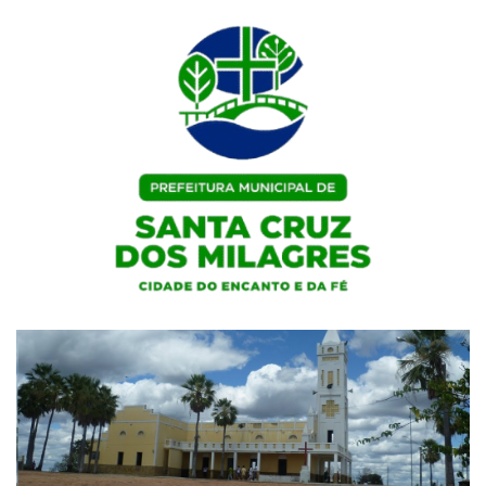
Skip
to
content
Portal Institucional da Prefeitura de Santa Cruz dos Milagres / PI
Prefeitura de Santa Cruz dos
Milagres / PI