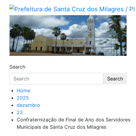
Skip
to
Prefeitura de Santa Cruz do
Portal Institucional da Prefeitura de Santa C
content
Search
Search
Home
2025
dezembro
23
Confraternização de Final de Ano dos Servidores
Municipais de Santa Cruz dos Milagres