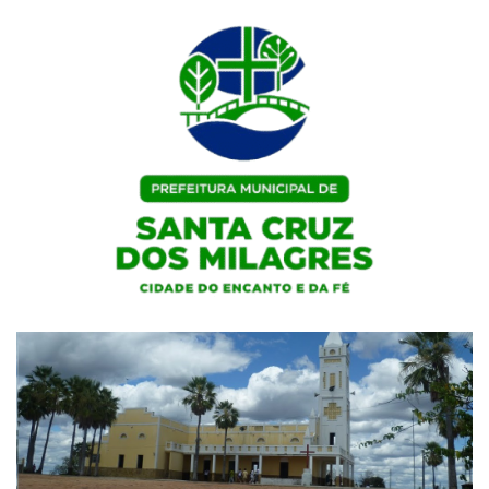
Skip
to
content
Portal Institucional da Prefeitura de Santa Cruz dos Milagres / PI
Prefeitura de Santa Cruz dos
Milagres / PI