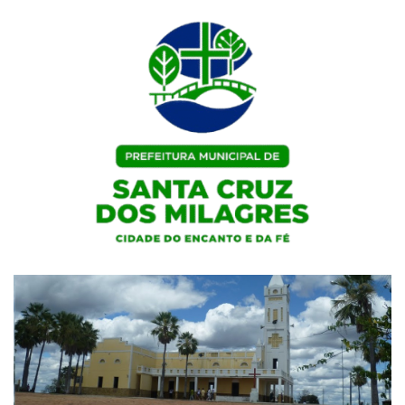
Skip
to
content
Portal Institucional da Prefeitura de Santa Cruz dos Milagres / PI
Prefeitura de Santa Cruz dos
Milagres / PI