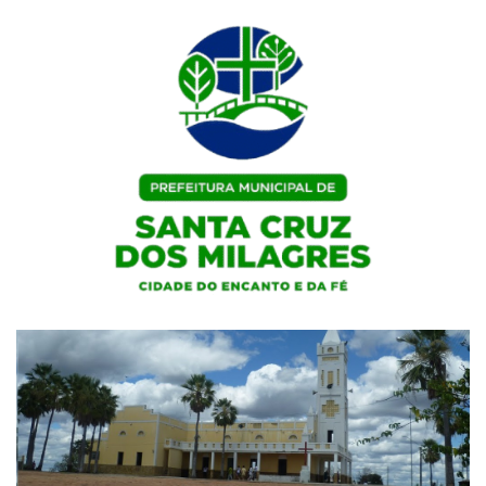
Skip
to
content
Portal Institucional da Prefeitura de Santa Cruz dos Milagres / PI
Prefeitura de Santa Cruz dos
Milagres / PI