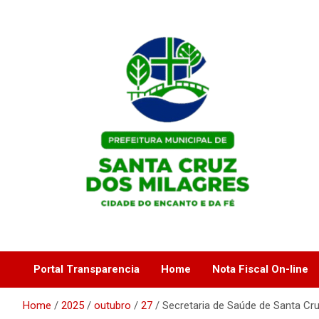
Skip
to
content
Portal Institucional da Prefeitura de Santa Cruz dos Milagres /
Prefeitura de Santa
PI
Cruz dos Milagres / PI
Portal Transparencia
Home
Nota Fiscal On-line
Home
2025
outubro
27
Secretaria de Saúde de Santa Cr