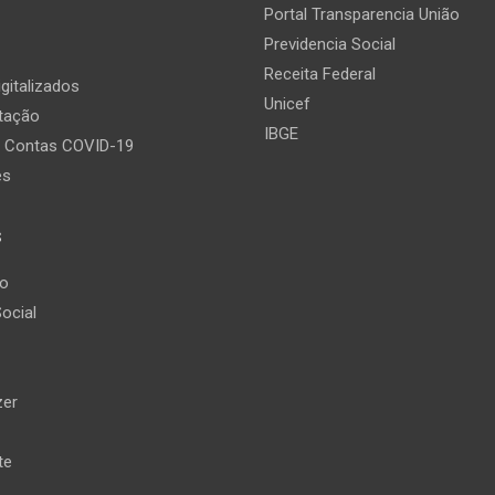
Portal Transparencia União
Previdencia Social
Receita Federal
gitalizados
Unicef
itação
IBGE
e Contas COVID-19
es
s
ão
ocial
zer
te