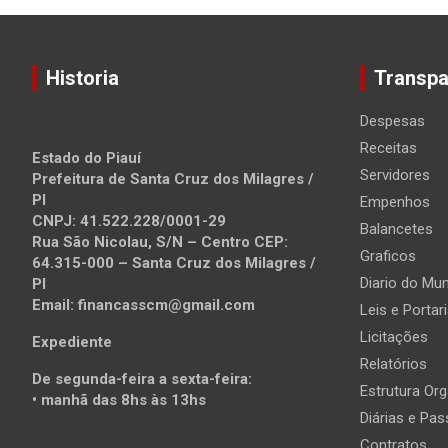
Post
Historia
Transpa
Despesas
Receitas
Estado do Piauí
Servidores
Prefeitura de Santa Cruz dos Milagres /
PI
Empenhos
CNPJ: 41.522.228/0001-29
Balancetes
Rua São Nicolau, S/N – Centro CEP:
Graficos
64.315-000 – Santa Cruz dos Milagres /
Diario do Mun
PI
Email: financasscm@gmail.com
Leis e Portar
Licitações
Expediente
Relatórios
De segunda-feira a sexta-feira:
Estrutura Org
• manhã das 8hs às 13hs
Diárias e Pa
Contratos