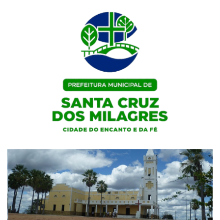
Skip
to
content
Portal Institucional da Prefeitura de Santa Cruz dos Milagres / PI
Prefeitura de Santa Cruz dos
Milagres / PI